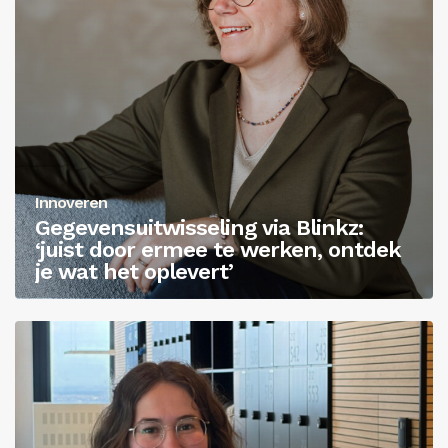
Innoveren
Gegevensuitwisseling via Blinkz:
‘juist door ermee te werken, ontdek
je wat het oplevert’