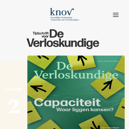
Home
Rubrieken
Edities
Adverteren
nummer
Abonneren
2
Knov.nl
Contact