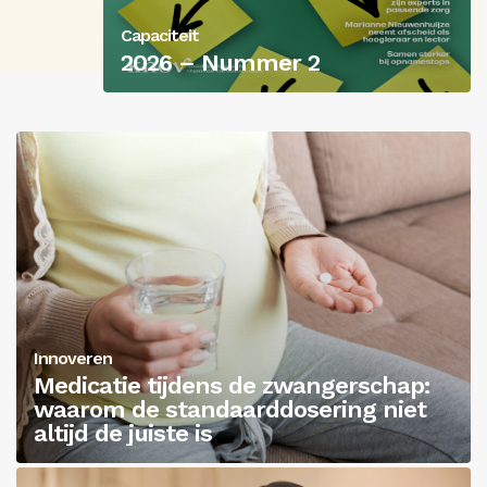
Capaciteit
Inloggen
2026 – Nummer 2
Innoveren
Medicatie tijdens de zwangerschap:
waarom de standaarddosering niet
altijd de juiste is