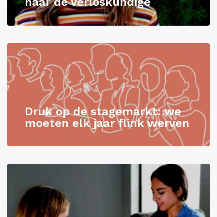
naar de verloskundige
Druk op de stagemarkt: we
moeten elk jaar flink werven