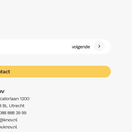
volgende
tact
OV
catorlaan 1200
8 BL Utrecht
 088 888 39 99
o@knov.nl
.knov.nl