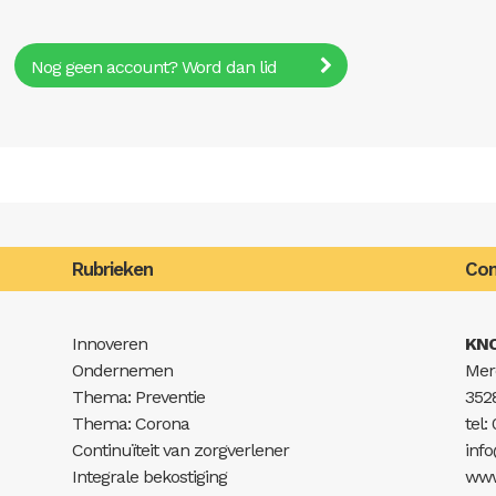
Nog geen account? Word dan lid
Rubrieken
Con
Innoveren
KN
Ondernemen
Mer
Thema: Preventie
352
Thema: Corona
tel:
Continuïteit van zorgverlener
inf
Integrale bekostiging
www