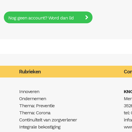
Nog geen account? Word dan lid
Rubrieken
Con
Innoveren
KN
Ondernemen
Mer
Thema: Preventie
352
Thema: Corona
tel:
Continuïteit van zorgverlener
inf
Integrale bekostiging
www