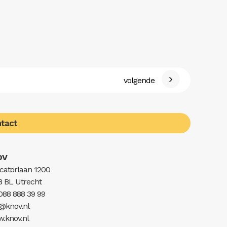
volgende
tact
OV
catorlaan 1200
8 BL Utrecht
 088 888 39 99
o@knov.nl
.knov.nl