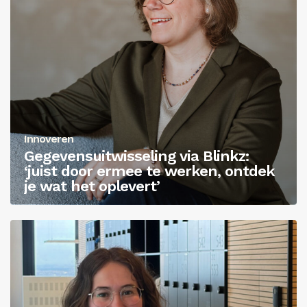
Innoveren
Gegevensuitwisseling via Blinkz:
‘juist door ermee te werken, ontdek
je wat het oplevert’