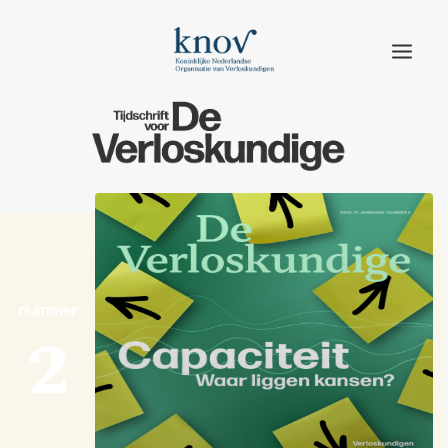
Home
Rubrieken
Edities
Adverteren
nummer
Abonneren
2
Knov.nl
Contact