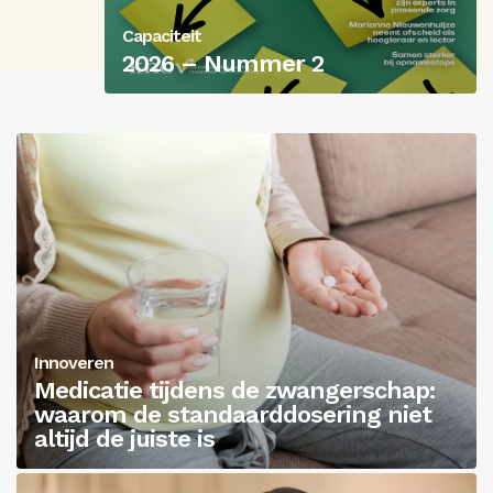
Capaciteit
Inloggen
2026 – Nummer 2
Innoveren
Medicatie tijdens de zwangerschap:
waarom de standaarddosering niet
altijd de juiste is