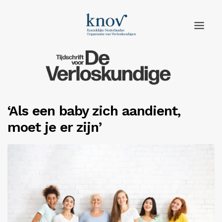
Home
Rubrieken
‘Als een baby zich aandient,
Edities
moet je er zijn’
Adverteren
Abonneren
Knov.nl
Contact