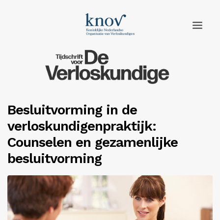
Home
Rubrieken
Besluitvorming in de
Edities
verloskundigenpraktijk:
Adverteren
Counselen en gezamenlijke
besluitvorming
Abonneren
Knov.nl
Contact