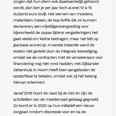
zorgen dat hun stem ook daadwerkelijk gehoord
wordt, dan ben je per jaar toch al snel 10 à 15
duizend euro kwijt. Het werven van moeders,
materialen maken, de kop koffie die ze kunnen
declareren, een vrijwilligersvergoeding voor
bijvoorbeeld de oppas tijdens vergaderingen; het
gaat veelal om kleine bedragen, maar het telt op
jaarbasis al snel op. In eerste instantie werd de
kosten niet gedekt door de integrale bekostiging,
omdat we de contracten met de verzekeraars voor
financiering nog niet rond hadden. Het Dijklander
ziekenhuis in Hoorn heeft toen aangeboden de
opstartfase te betalen, omdat ook zij het belang
hiervan erkennen.’
Vanaf 2018 hoort de raad bij de IGO en zijn de
activiteiten van de moederraad gestaag gegroeid.
Zo komt er in 2020 op hun initiatief een nieuw
zorgpad rondom depressie voor en na de