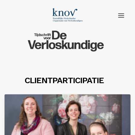
Home
Rubrieken
Edities
CLIENTPARTICIPATIE
Adverteren
Abonneren
Knov.nl
Contact