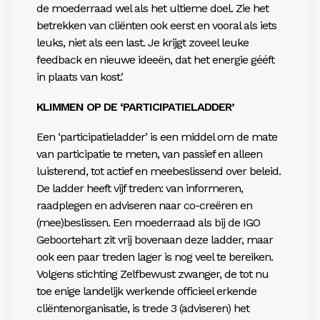
de moederraad wel als het ultieme doel. Zie het
betrekken van cliënten ook eerst en vooral als iets
leuks, niet als een last. Je krijgt zoveel leuke
feedback en nieuwe ideeën, dat het energie gééft
in plaats van kost.’
KLIMMEN OP DE ‘PARTICIPATIELADDER’
Een ‘participatieladder’ is een middel om de mate
van participatie te meten, van passief en alleen
luisterend, tot actief en meebeslissend over beleid.
De ladder heeft vijf treden: van informeren,
raadplegen en adviseren naar co-creëren en
(mee)beslissen. Een moederraad als bij de IGO
Geboortehart zit vrij bovenaan deze ladder, maar
ook een paar treden lager is nog veel te bereiken.
Volgens stichting Zelfbewust zwanger, de tot nu
toe enige landelijk werkende officieel erkende
cliëntenorganisatie, is trede 3 (adviseren) het