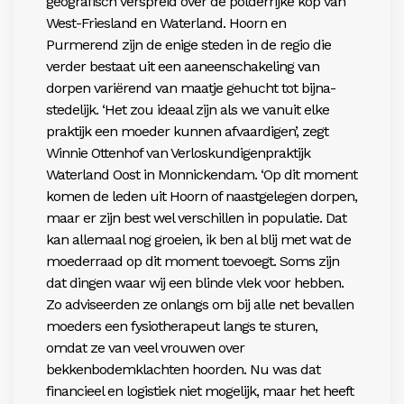
geografisch verspreid over de polderrijke kop van
West-Friesland en Waterland. Hoorn en
Purmerend zijn de enige steden in de regio die
verder bestaat uit een aaneenschakeling van
dorpen variërend van maatje gehucht tot bijna-
stedelijk. ‘Het zou ideaal zijn als we vanuit elke
praktijk een moeder kunnen afvaardigen’, zegt
Winnie Ottenhof van Verloskundigenpraktijk
Waterland Oost in Monnickendam. ‘Op dit moment
komen de leden uit Hoorn of naastgelegen dorpen,
maar er zijn best wel verschillen in populatie. Dat
kan allemaal nog groeien, ik ben al blij met wat de
moederraad op dit moment toevoegt. Soms zijn
dat dingen waar wij een blinde vlek voor hebben.
Zo adviseerden ze onlangs om bij alle net bevallen
moeders een fysiotherapeut langs te sturen,
omdat ze van veel vrouwen over
bekkenbodemklachten hoorden. Nu was dat
financieel en logistiek niet mogelijk, maar het heeft