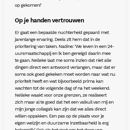
op gekomen!’
Op je handen vertrouwen
Er gaat een bepaalde nuchterheid gepaard met
jarenlange ervaring. Deels zit hem dat in de
prioritering van taken. Nadine: ‘We leven in een 24-
uursmaatschappij en ik ben geneigd daarin mee
te gaan. Nelleke laat me soms inzien dat niet alle
dingen direct een antwoord verlangen, maar dat er
soms ook goed gekeken moet worden naar wat nu
prioriteit heeft en wat bijvoorbeeld prima kan
wachten tot de volgende dag of na het weekend.
Nelleke waakt voor onze grenzen, ze realiseert
zich maar al te goed dat het een valkuil van mij en
mijn jonge collega’s kan zijn dat we alles direct
willen
oppakken. Een pas op de plaats voor je
eigen welzijn
en duurzame inzetbaarheid is erg
belangrijk.’ Ook als het gaat om het doen van