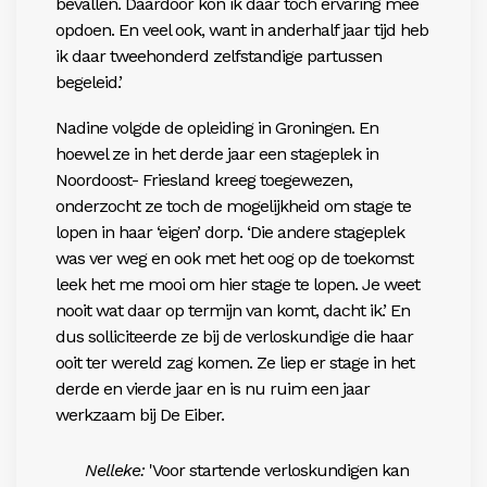
bevallen.
Daardoor kon ik daar tóch ervaring mee
opdoen. En veel ook, want in anderhalf jaar tijd heb
ik daar tweehonderd zelfstandige partussen
begeleid.’
Nadine volgde de opleiding in Groningen. En
hoewel
ze in het derde jaar een stageplek in
Noordoost- Friesland kreeg toegewezen,
onderzocht ze toch de mogelijkheid om stage te
lopen in haar ‘eigen’ dorp. ‘Die andere stageplek
was ver weg en ook met het oog op de toekomst
leek het me mooi om
hier stage te lopen. Je weet
nooit wat daar op termij
n van komt, dacht ik.’ En
dus solliciteerde ze bij de verloskundige die haar
ooit ter wereld zag komen. Ze liep er stage in het
derde en vierde jaar en is nu ruim een jaar
werkzaam bij De Eiber.
Nelleke:
'Voor startende verloskundigen kan