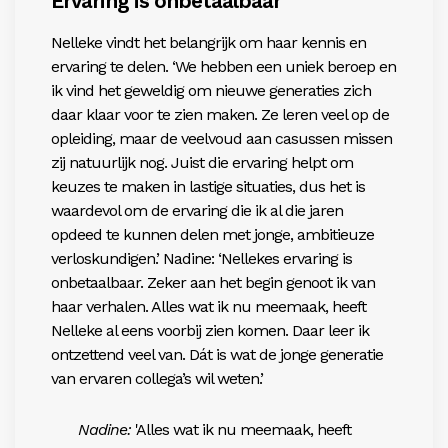
Ervaring is onbetaalbaar
Nelleke vindt het belangrijk om haar kennis en
ervaring te delen. ‘We hebben een uniek beroep en
ik vind het geweldig om nieuwe generaties zich
daar klaar voor te zien maken. Ze leren veel op de
opleiding, maar de veelvoud aan casussen missen
zij natuurlijk nog. Juist die ervaring helpt om
keuzes
te maken in lastige situaties, dus het is
waardevol
om de ervaring die ik al die jaren
opdeed te kunne
n delen met jonge, ambitieuze
verloskundigen.’
Nadine: ‘Nellekes ervaring is
onbetaalbaar. Zeker aan
het begin genoot ik van
haar verhalen. Alles wat ik nu meemaak, heeft
Nelleke al eens voorbij zien komen. Daar leer ik
ontzettend veel van. Dát is wat de jonge generatie
van ervaren collega’s wil weten.’
Nadine:
'Alles wat ik nu meemaak, heeft