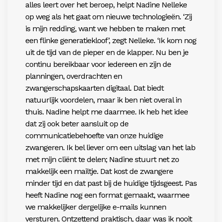
alles leert over het beroep, helpt Nadine Nelleke
op weg als het gaat om nieuwe technologieën. ‘Zij
is mijn redding, want we hebben te maken met
een flinke generatiekloof’, zegt Nelleke. ‘Ik kom nog
uit de tijd van de pieper en de klapper. Nu ben je
continu bereikbaar voor iedereen en zijn de
planningen, overdrachten en
zwangerschapskaarten digitaal. Dat biedt
natuurlijk voordelen, maar ik ben niet
overal in
thuis. Nadine helpt me daarmee. Ik heb het
idee
dat zij ook beter aansluit op de
communicatiebehoefte van onze huidige
zwangeren. Ik bel liever om een uitslag van het lab
met mijn cliënt te delen;
Nadine stuurt net zo
makkelijk een mailtje. Dat kos
t de zwangere
minder tijd en dat past bij de huidige tijdsgeest. Pas
heeft Nadine nog een format gemaakt, waarmee
we makkelijker dergelijke e-mails kunnen
versturen. Ontzettend praktisch, daar was ik nooit