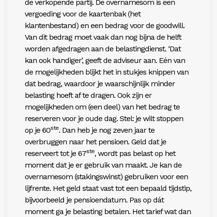
de
verkopende partij. De overnamesom is een
vergoeding
voor de kaartenbak (het
klantenbestand) en een bedrag voor de goodwill.
Van dit bedrag moet vaak dan nog bijna de helft
worden afgedragen aan de belastingdienst. ‘Dat
kan ook handiger’, geeft de adviseur aan. Eén van
de mogelijkheden blijkt het in stukjes knippen van
dat bedrag, waardoor je waarschijnlijk minder
belasting hoeft af te dragen. Ook zijn er
mogelijkheden om (een deel) van het bedrag te
reserveren voor je oude dag. Stel: je wilt stoppen
ste
op je 60
. Dan heb je nog zeven jaar te
overbruggen naar het pensioen. Geld dat je
ste
reserveert
tot je 67
, wordt pas belast op het
moment dat je er gebruik van maakt. Je kan de
overnamesom
(stakingswinst) gebruiken voor een
lijfrente. Het geld
staat vast tot een bepaald tijdstip,
bijvoorbeeld je pensioendatum. Pas op dát
moment ga je belasting betalen. Het tarief wat dan