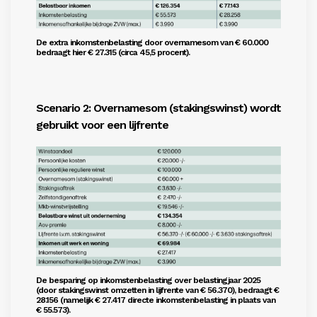
De extra inkomstenbelasting door overnamesom van € 60.000
bedraagt hier € 27.315 (circa 45,5 procent).
Scenario 2: Overnamesom (stakingswinst) wordt
gebruikt voor een lijfrente
De besparing op inkomstenbelasting over belastingjaar 2025
(door stakingswinst omzetten in lijfrente van € 56.370), bedraagt €
28.156 (namelijk € 27.417 directe inkomstenbelasting in plaats van
€ 55.573).