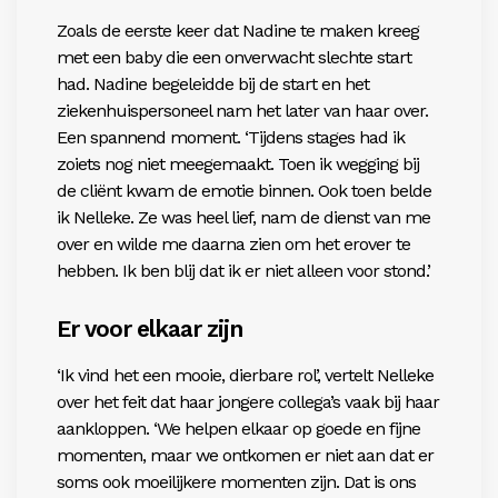
Zoals de eerste keer dat Nadine te maken kreeg
met een baby die een onverwacht slechte start
had. Nadine begeleidde bij de start en het
ziekenhuis
personeel nam het later van haar over.
Een spannend
moment. ‘Tijdens stages had ik
zoiets nog niet
meegemaakt. Toen ik wegging bij
de cliënt kwam de
emotie binnen. Ook toen belde
ik Nelleke. Ze was heel lief, nam de dienst van me
over en wilde me daarna zien om het erover te
hebben. Ik ben blij dat ik er niet alleen voor stond.’
Er voor elkaar zijn
‘Ik vind het een mooie, dierbare rol’, vertelt Nelleke
over het feit dat haar jongere collega’s vaak bij haar
aankloppen. ‘We helpen elkaar op goede en fijne
momenten, maar we ontkomen er niet aan dat er
soms ook moeilijkere momenten zijn. Dat is ons