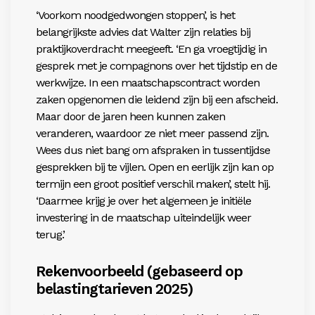
‘Voorkom noodgedwongen stoppen’, is het
belangrijkste advies dat Walter zijn relaties bij
praktijkoverdracht meegeeft. ‘En ga vroegtijdig in
gesprek
met je compagnons over het tijdstip en de
werkwijze.
In een maatschapscontract worden
zaken opgenomen
die leidend zijn bij een afscheid.
Maar door de jaren
heen kunnen zaken
veranderen, waardoor ze niet
meer passend zijn.
Wees dus niet bang om afspraken
in tussentijdse
gesprekken bij te vijlen. Open en
eerlijk zijn kan op
termijn een groot positief verschil
maken’, stelt hij.
‘Daarmee krijg je over het algemeen
je initiële
investering in de maatschap uiteindelijk weer
terug.’
Rekenvoorbeeld
(gebaseerd op
belastingtarieven 2025)