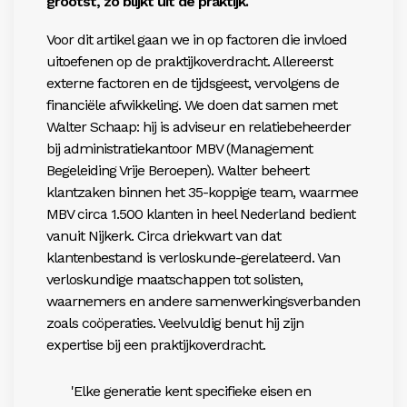
grootst, zo blijkt uit de praktijk.
Voor dit artikel gaan we in op factoren
die invloed
uitoefenen op de praktijk
overdracht. Allereerst
externe factoren
en de tijdsgeest, vervolgens de
finan
ciële afwikkeling. We doen dat samen
met
Walter Schaap: hij is adviseur en relatiebeheerder
bij administratiekantoor MBV (Management
Begeleiding Vrije Beroepen). Walter beheert
klantzaken binnen het 35-koppige team, waarmee
MBV circa 1.500 klanten in heel Nederland bedient
vanuit Nijkerk. Circa driekwart van dat
klantenbestand is verloskunde-gerelateerd. Van
verloskundige maat
schappen tot solisten,
waarnemers en andere samen­
werkingsverbanden
zoals coöperaties. Veelvuldig benut hij zijn
expertise bij een praktijkoverdracht.
'Elke generatie kent specifieke eisen en