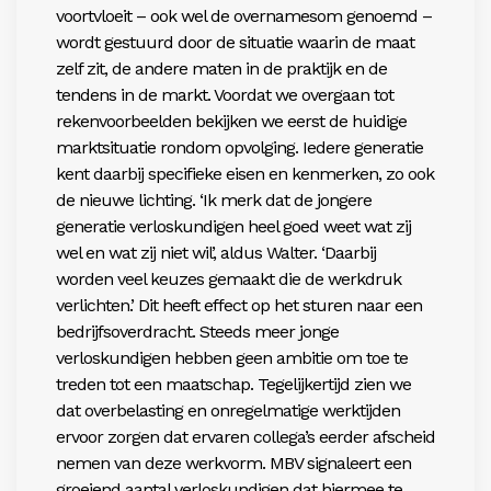
voortvloeit – ook wel de overnamesom genoemd –
wordt gestuurd door de situatie waarin de maat
zelf
zit, de andere maten in de praktijk en de
tendens in de markt. Voordat we overgaan tot
rekenvoorbeelden bekijken we eerst de huidige
marktsituatie rondom opvolging. Iedere generatie
kent daarbij specifieke eisen en kenmerken, zo ook
de nieuwe lichting. ‘Ik merk dat de jongere
generatie verloskundigen heel goed weet wat zij
wel en wat zij niet wil’, aldus Walter. ‘Daarbij
worden veel keuzes gemaakt die de werkdruk
verlichten.’ Dit heeft effect op het sturen naar een
bedrijfsoverdracht. Steeds meer jonge
verloskundigen hebben geen ambitie om toe te
treden tot een maatschap. Tegelijkertijd zien we
dat overbelasting en onregelmatige werktijden
ervoor zorgen dat ervaren collega’s eerder afscheid
nemen van deze werkvorm. MBV signaleert een
groeiend aantal verloskundigen dat hiermee te