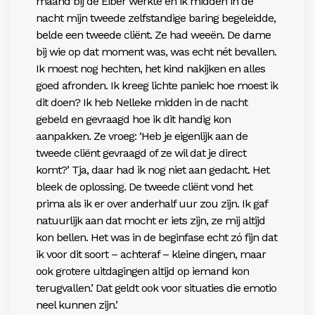
maand bij de Eiber werkte en ik midden in de
nacht mijn tweede zelfstandige baring begeleidde,
belde een tweede cliënt. Ze had weeën. De dame
bij wie op
dat moment was, was echt nét bevallen.
Ik moest nog
hechten, het kind nakijken en alles
goed afronden.
Ik kreeg lichte paniek: hoe moest ik
dit doen? Ik heb
Nelleke midden in de nacht
gebeld en gevraagd hoe ik dit handig kon
aanpakken. Ze vroeg: ‘Heb je eigenlijk aan de
tweede cliënt gevraagd of ze wil dat je direct
komt?’ Tja, daar had ik nog niet aan gedacht. Het
bleek de oplossing. De tweede cliënt vond het
prima als ik er over anderhalf uur zou zijn. Ik gaf
natuurlijk aan dat mocht er iets zijn, ze mij altijd
kon bellen. Het was in de beginfase echt
zó fijn dat
ik voor dit soort – achteraf – kleine dingen,
maar
ook grotere uitdagingen altijd op iemand kon
terugvallen.’ Dat geldt ook voor situaties die emotio­
neel kunnen zijn.’