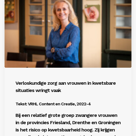
dát is het; alle ouders willen het beste voor hun
kind. Dat willen wij vanuit de JGZ ook’, vertelt
Melanie. ‘Soms is er een extra steuntje in de rug
nodig.’
by Beheerder
Verloskundige zorg aan vrouwen in kwetsbare
situaties wringt vaak
Tekst: VRHL Content en Creatie, 2022-4
Bij een relatief grote groep zwangere vrouwen
in de provincies
Friesland, Drenthe en Groningen
is het risico op kwetsbaarheid
hoog. Zij krijgen