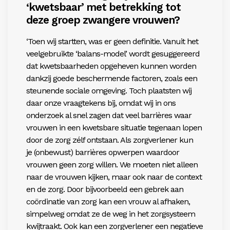
‘kwetsbaar’ met
betrekking tot
deze groep zwangere vrouwen?
‘Toen wij startten, was er geen definitie. Vanuit het
veel­gebruikte ‘balans-model’ wordt gesuggereerd
dat kwetsbaarheden opgeheven kunnen worden
dankzij goede beschermende factoren, zoals een
steunende sociale omgeving. Toch plaatsten wij
daar onze vraagtekens bij, omdat wij in ons
onderzoek al snel zagen dat veel barrières waar
vrouwen in een kwetsbare situatie tegenaan lopen
door de zorg zélf ontstaan. Als zorgverlener kun
je ­(onbewust) barrières opwerpen waardoor
vrouwen geen zorg willen. We moeten niet alleen
naar de vrouwen kijken, maar ook naar de context
en de zorg. Door bijvoorbeeld een gebrek aan
coördinatie van zorg kan een vrouw al afhaken,
simpelweg omdat ze de weg in het zorgsysteem
kwijtraakt. Ook kan een zorgverlener een negatieve