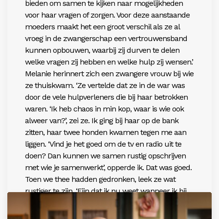
bieden om samen te kijken naar mogelijkheden
voor haar vragen of zorgen. Voor deze aanstaande
moeders maakt het een groot verschil als ze al
vroeg in de zwangerschap een vertrouwensband
kunnen opbouwen, waarbij zij durven te delen
welke vragen zij hebben en welke hulp zij wensen.’
Melanie herinnert zich een zwangere vrouw bij wie
ze thuiskwam. ‘Ze vertelde dat ze in de war was
door de vele hulpverleners die bij haar betrokken
waren. ‘Ik heb chaos in min kop, waar is wie ook
alweer van?’, zei ze. Ik ging bij haar op de bank
zitten, haar twee honden kwamen tegen me aan
liggen. ‘Vind je het goed om de tv en radio uit te
doen? Dan kunnen we samen rustig opschrijven
met wie je samenwerkt’, opperde ik. Dat was goed.
Toen we thee hadden gedronken, leek ze wat
rustiger te zijn. ‘Fijn dat ik nu weet wanneer ik bij
jou terecht kan en wanneer bij anderen. Ik wil
namelijk het beste doen voor mijn kindje’, zei ze. En