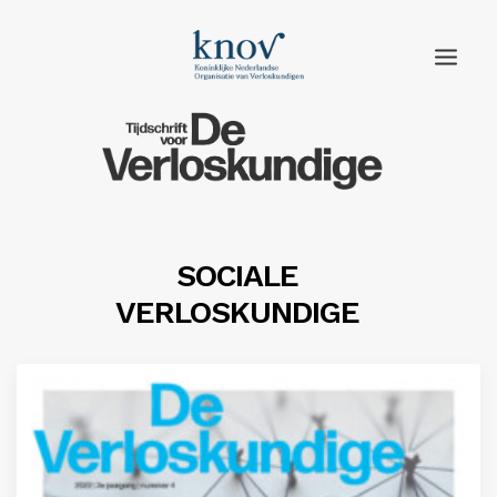
Home
Rubrieken
Edities
SOCIALE
VERLOSKUNDIGE
Adverteren
Abonneren
Knov.nl
Contact