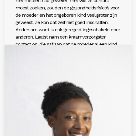
niet meteen had geweten met wie ze contact
moest zoeken, zouden de gezondheidsrisico’s voor
de moeder en het ongeboren kind veel groter zijn
geweest. Ze kon dat zelf niet goed inschatten.
Andersom word ik ook geregeld ingeschakeld door
anderen. Laatst nam een kraamverzorgster
contact op, die gaf aan dat de moeder al een kind
had, maar dat er nergens speelgoed in huis was.
Daar kan ik dan weer bij helpen. Als je de
puzzelstukjes samenbrengt van een situatie: wat
weet jij van een gezin en wat weet ik van een gezin,
dan krijg je gewoon een beter beeld en kun je
mensen beter helpen. Door het vanuit
verschillende gezichtspunten te bekijken houd je
elkaar bovendien beter scherp. Er zijn altijd
zwangere vrouwen en er zijn altijd vrouwen die
extra ondersteuning nodig hebben. Ik denk dat dit
een snelle en passende manier is om dat te doen!’