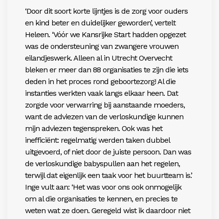
‘Door dit soort korte lijntjes is de zorg voor ouders
en kind beter en duidelijker geworden’, vertelt
Heleen. ‘Vóór we Kansrijke Start hadden opgezet
was de ondersteuning van zwangere vrouwen
eilandjeswerk. Alleen al in Utrecht Overvecht
bleken er meer dan 88 organisaties te zijn die iets
deden in het proces rond geboortezorg! Al die
instanties werkten vaak langs elkaar heen. Dat
zorgde voor verwarring bij aanstaande moeders,
want de adviezen van de verloskundige kunnen
mijn adviezen tegenspreken. Ook was het
inefficiënt: regelmatig werden taken dubbel
uitgevoerd, of niet door de juiste persoon. Dan was
de verloskundige babyspullen aan het regelen,
terwijl dat eigenlijk een taak voor het buurtteam is.’
Inge vult aan: ‘Het was voor ons ook onmogelijk
om al die organisaties te kennen, en precies te
weten wat ze doen. Geregeld wist ik daardoor niet