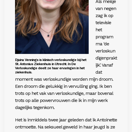
Als meisje
van negen
zag ik op
televisie
het
program
ma ‘de
verloskun
digenprakt
Djaina Vennings is klinisch verloskundige bij het
St. Antonius Ziekenhuis in Utrecht. In De
ijk’. Vanaf
Verloskundige deelt ze haar ervaringen in het
dat
ziekenhuis.
moment was verloskundige worden mijn droom.
Een droom die gelukkig in vervulling ging. Ik ben
trots op het vak van verloskundige, maar bovenal
trots op alle powervrouwen die ik in mijn werk
dagelijks tegenkom.
Het is inmiddels twee jaar geleden dat ik Antoinette
ontmoette. Na seksueel geweld in haar jeugd is ze