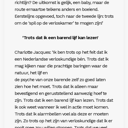
richtlijn? De uitkomst is gelijk, een baby, maar de
route ernaartoe telkens anders en boeiend.
Eerstelijns opgevoed, toch naar de tweede lijn: trots
om de ‘spil op de verloskamer’ te mogen zijn!’
‘Trots dat ik een barend lijf kan lezen’
Charlotte Jacques: ‘Ik ben trots op het feit dat ik
een ­Nederlandse verloskundige bén. Trots dat ik
mag kijken naar die prachtige baringen waar de
natuur, het lijf en
de psyche van onze barende zelf zo goed laten
zien hoe het moet. Trots dat ik alleen maar
bevestigend en ­geruststellend aanwezig hoef te
zijn. Trots dat ik een barend lijf kan lezen. Trots dat
ik ook weet wanneer ik wel in actie moet komen.
Trots dat ik alarmbellen voel als deze er moeten
zijn. Zo trots op het zijn van verloskundige dat ik er
nooit mee zou willen stoppen. Trots dat we veel