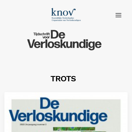
Home
Rubrieken
Edities
TROTS
Adverteren
Abonneren
Knov.nl
Contact