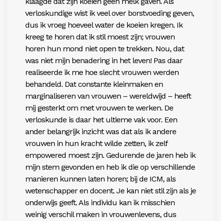
klaagde dat zijn koeien geen melk gaven. Als
verloskundige wist ik veel over borstvoeding geven,
dus ik vroeg hoeveel water de koeien kregen. Ik
kreeg te horen dat ik stil moest zijn; vrouwen
horen hun mond niet open te trekken. Nou, dat
was niet mijn benadering in het leven! Pas daar
realiseerde ik me hoe slecht vrouwen werden
behandeld. Dat constante kleinmaken en
marginaliseren van vrouwen – wereldwijd – heeft
mij gesterkt om met vrouwen te werken. De
verloskunde is daar het ultieme vak voor. Een
ander belangrijk inzicht was dat als ik andere
vrouwen in hun kracht wilde zetten, ik zelf
empowered moest zijn. Gedurende de jaren heb ik
mijn stem gevonden en heb ik die op verschillende
manieren kunnen laten horen; bij de ICM, als
wetenschapper en docent. Je kan niet stil zijn als je
onderwijs geeft. Als individu kan ik misschien
weinig verschil maken in vrouwenlevens, dus