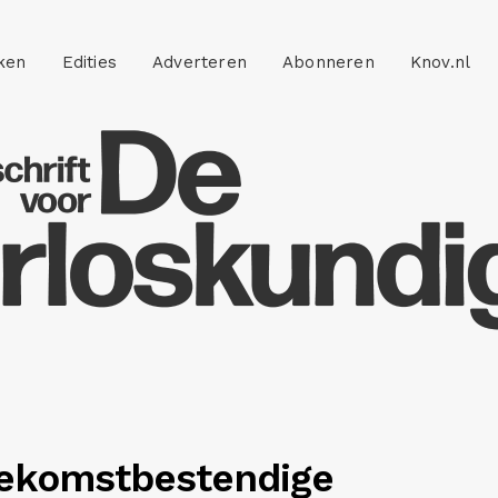
ken
Edities
Adverteren
Abonneren
Knov.nl
oekomst­bestendige