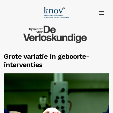
Home
Rubrieken
Grote variatie in geboorte-
Edities
interventies
Adverteren
Abonneren
Knov.nl
Contact