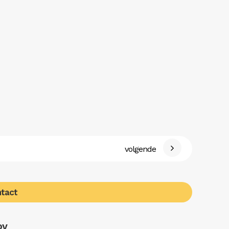
volgende
tact
OV