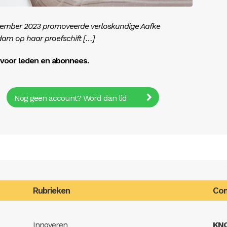
ptember 2023 promoveerde verloskundige Aafke
dam op haar proefschift […]
r voor leden en abonnees.
Nog geen account? Word dan lid
Rubrieken
Con
Innoveren
KN