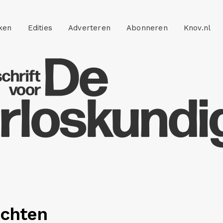
ken
Edities
Adverteren
Abonneren
Knov.nl
achten