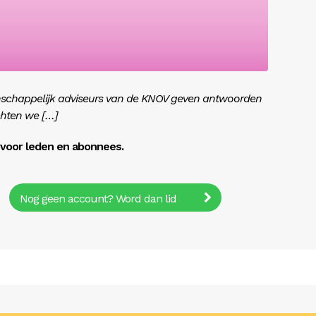
enschappelijk adviseurs van de KNOV geven antwoorden
chten we […]
r voor leden en abonnees.
Nog geen account? Word dan lid