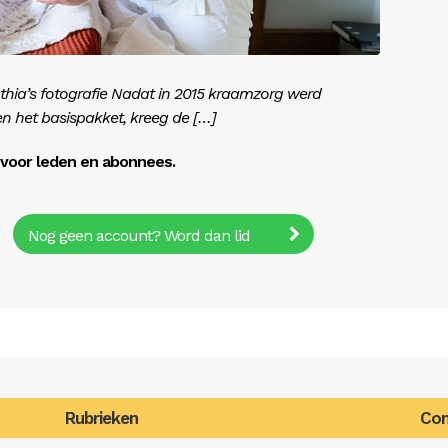
thia’s fotografie Nadat in 2015 kraamzorg werd
n het basispakket, kreeg de […]
r voor leden en abonnees.
Nog geen account? Word dan lid
Rubrieken
Con