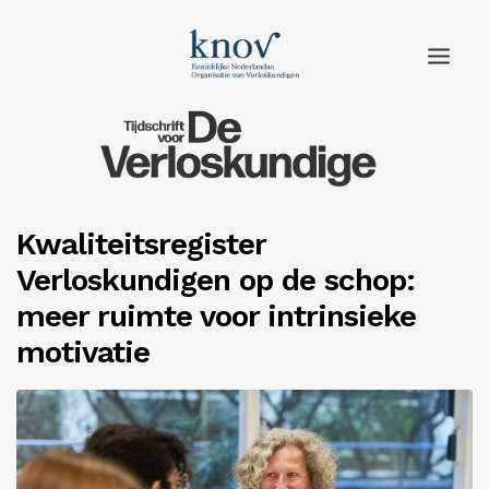
Home
Rubrieken
Kwaliteitsregister
Edities
Verloskundigen op de schop:
Adverteren
meer ruimte voor intrinsieke
motivatie
Abonneren
Knov.nl
Contact