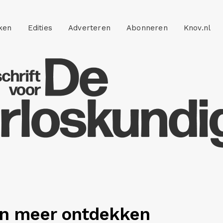
ken
Edities
Adverteren
Abonneren
Knov.nl
n meer ontdekken