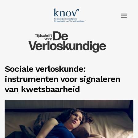
Home
Rubrieken
Sociale verloskunde:
Edities
instrumenten voor signaleren
Adverteren
van kwetsbaarheid
Abonneren
Knov.nl
Contact