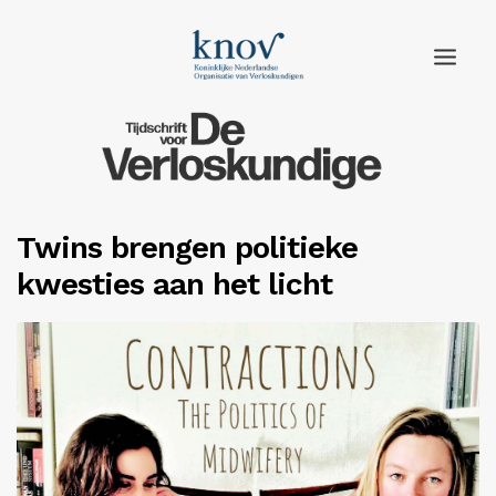
Home
Rubrieken
Twins brengen politieke
Edities
kwesties aan het licht
Adverteren
Abonneren
Knov.nl
Contact