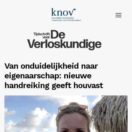
Home
Rubrieken
Van onduidelijkheid naar
Edities
eigenaarschap: nieuwe
Adverteren
handreiking geeft houvast
Abonneren
Knov.nl
Contact