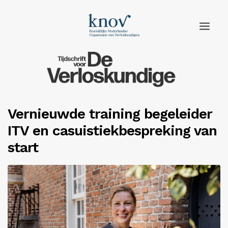
Home
Rubrieken
Vernieuwde training begeleider
Edities
ITV en casuistiekbespreking van
Adverteren
start
Abonneren
Knov.nl
Contact