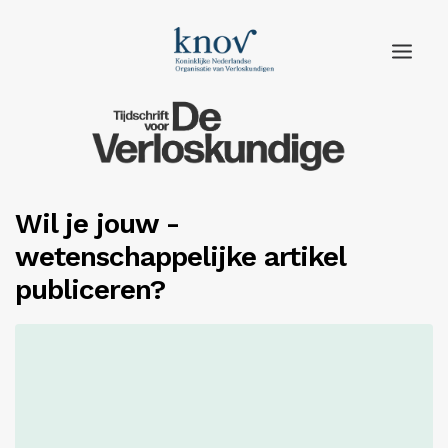
Home
Rubrieken
Wil je jouw ­
Edities
wetenschappelijke artikel
Adverteren
publiceren?
Abonneren
Knov.nl
Contact