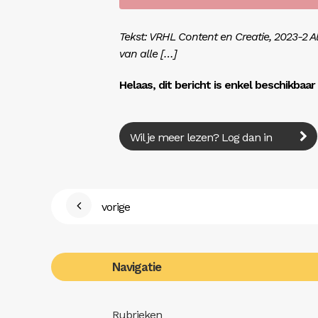
Tekst: VRHL Content en Creatie, 2023-2 Als 
van alle […]
Helaas, dit bericht is enkel beschikbaa
Wil je meer lezen? Log dan in
vorige
Navigatie
Rubrieken