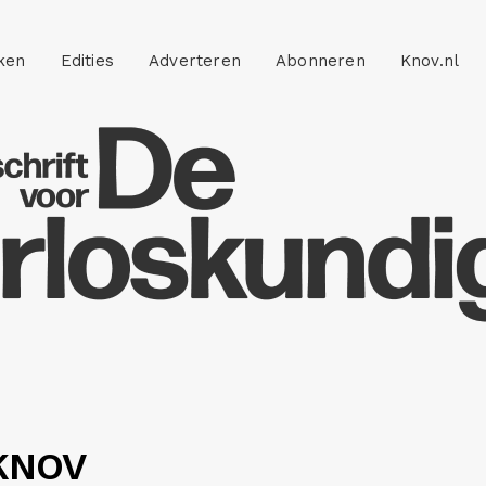
ken
Edities
Adverteren
Abonneren
Knov.nl
 KNOV