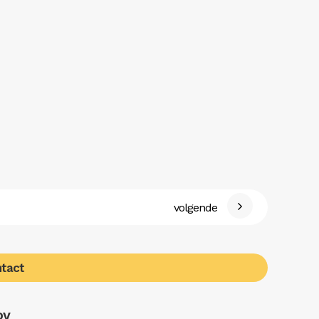
volgende
tact
OV