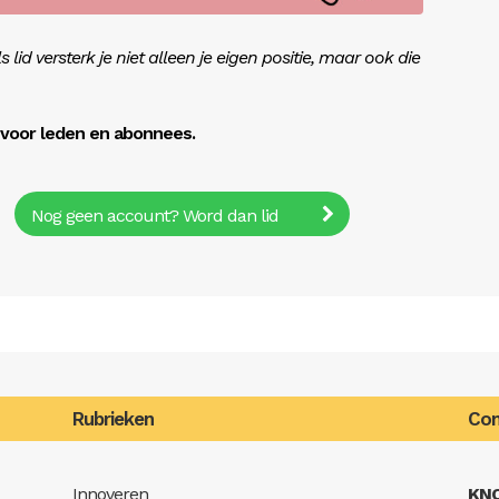
lid versterk je niet alleen je eigen positie, maar ook die
r voor leden en abonnees.
Nog geen account? Word dan lid
Rubrieken
Con
Innoveren
KN