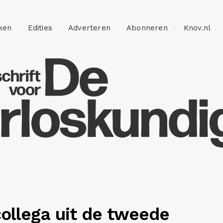
ken
Edities
Adverteren
Abonneren
Knov.nl
 collega uit de tweede