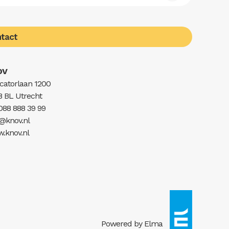
tact
OV
catorlaan 1200
8 BL Utrecht
 088 888 39 99
o@knov.nl
.knov.nl
Powered by Elma