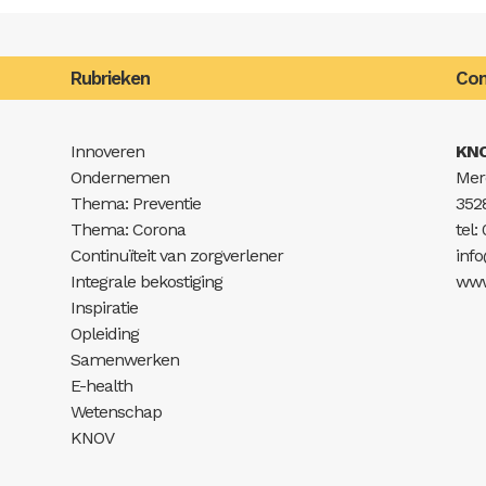
Rubrieken
Con
Innoveren
KN
Ondernemen
Mer
Thema: Preventie
352
Thema: Corona
tel:
Continuïteit van zorgverlener
inf
Integrale bekostiging
www
Inspiratie
Opleiding
Samenwerken
E-health
Wetenschap
KNOV