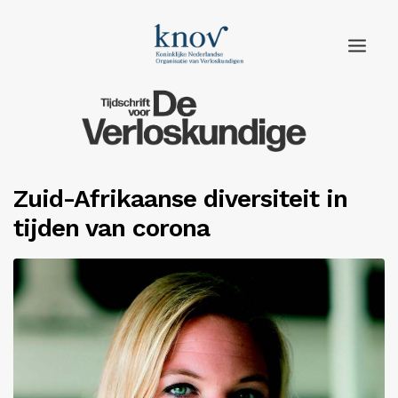
Home
Rubrieken
Zuid-Afrikaanse diversiteit in
Edities
tijden van corona
Adverteren
Abonneren
Knov.nl
Contact