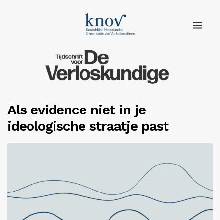
Home
Rubrieken
Als evidence niet in je
Edities
ideologische straatje past
Adverteren
Abonneren
Knov.nl
Contact