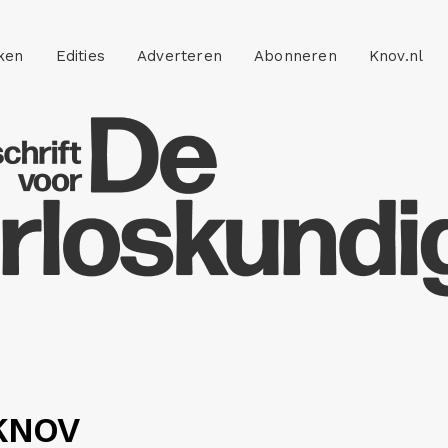
ken
Edities
Adverteren
Abonneren
Knov.nl
 KNOV