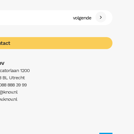
volgende
tact
OV
catorlaan 1200
8 BL Utrecht
 088 888 39 99
o@knov.nl
.knov.nl