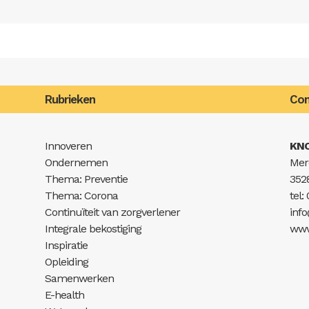
Rubrieken
Con
Innoveren
KN
Ondernemen
Mer
Thema: Preventie
352
Thema: Corona
tel:
Continuïteit van zorgverlener
inf
Integrale bekostiging
www
Inspiratie
Opleiding
Samenwerken
E-health