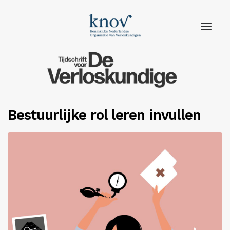
Home
Rubrieken
Bestuurlijke rol leren invullen
Edities
Adverteren
Abonneren
Knov.nl
Contact