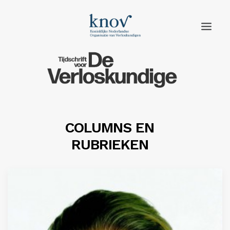
Home
Rubrieken
Edities
COLUMNS EN
RUBRIEKEN
Adverteren
Abonneren
Knov.nl
Contact