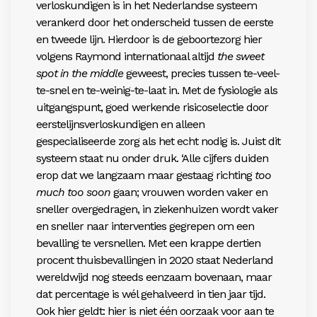
verloskundigen is in het Nederlandse systeem
verankerd door het onderscheid tussen de eerste
en tweede lijn. Hierdoor is de geboortezorg hier
volgens Raymond internationaal altijd
the sweet
spot in the middle
geweest, precies tussen te-veel-
te-snel en te-weinig-te-laat in. Met de fysiologie als
uitgangspunt, goed werkende risicoselectie door
eerstelijnsverloskundigen en alleen
gespecialiseerde zorg als het echt nodig is. Juist dit
systeem staat nu onder druk. ‘Alle cijfers duiden
erop dat we langzaam maar gestaag richting
too
much too soon
gaan; vrouwen worden vaker en
sneller overgedragen, in ziekenhuizen wordt vaker
en sneller naar interventies gegrepen om een
bevalling te versnellen. Met een krappe dertien
procent thuisbevallingen in 2020 staat Nederland
wereldwijd nog steeds eenzaam bovenaan, maar
dat percentage is wél gehalveerd in tien jaar tijd.
Ook hier geldt: hier is niet één oorzaak voor aan te