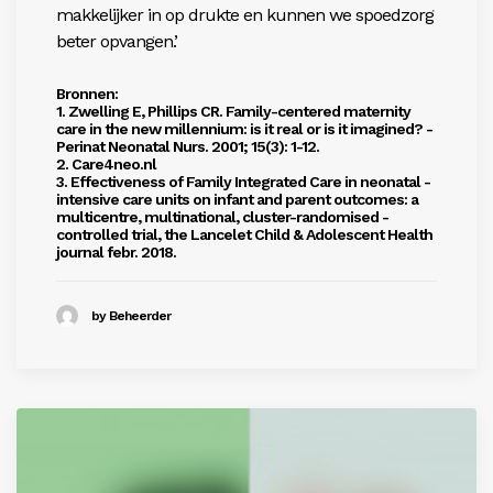
makkelijker in op drukte en kunnen we spoedzorg
beter opvangen.’
Bronnen:
1. Zwelling E, Phillips CR. Family-centered maternity
care in the new millennium: is it real or is it imagined? ­
Perinat Neonatal Nurs. 2001; 15(3): 1-12.
2. Care4neo.nl
3. Effectiveness of Family Integrated Care in neonatal ­
intensive care units on infant and parent outcomes: a
multicentre, multinational, cluster-randomised ­
controlled trial, the Lancelet Child & Adolescent Health
journal febr. 2018.
by Beheerder