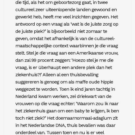
die tijd, als het om geboortezorg gaat, in twee
cultureel zeer uiteenlopende landen gewoond en
gewerkt heb, heeft me veel inzichten gegeven. Het
antwoord op een vraag als ‘wat is de juiste zorg op
de juiste plek?’ is bijvoorbeeld niet zomaar te
geven, omdat het afhankelijk is van de cultureel-
maatschappelijke context waarbinnen je die vraag
stelt. Stel je die vraag aan een Amerikaanse vrouw,
dan zal 99 procent zeggen: ‘Hoezo stel je me die
vraag, is er überhaupt een andere plek dan het
ziekenhuis?!’ Alleen al een thuisbevalling
suggereren is genoeg om als maffe oude hippie
weggezet te worden. Toen ik eind jaren tachtig in
Nederland kwam werken, zei driekwart van de
vrouwen op die vraag echter: ‘Waarom zou ik naar
het ziekenhuis gaan om een baby te krijgen, ik ben
toch niet ziek?’ Het doemaarnormaal-adagium zit
in het Nederlandse DNA, thuis bevallen was daar
onderdeel van. Tussen toen en nu is er veel