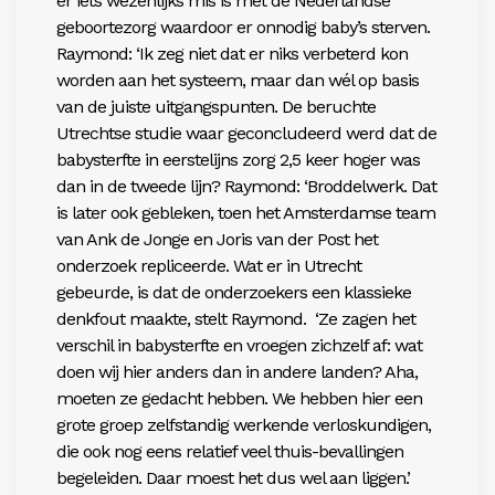
er iets wezenlijks mis is met de Nederlandse
geboortezorg waardoor er onnodig baby’s sterven.
Raymond: ‘Ik zeg niet dat er niks verbeterd kon
worden aan het systeem, maar dan wél op basis
van de juiste uitgangspunten. De beruchte
Utrechtse studie waar geconcludeerd werd dat de
babysterfte in eerstelijns zorg 2,5 keer hoger was
dan in de tweede lijn? Raymond: ‘Broddelwerk. Dat
is later ook gebleken, toen het Amsterdamse team
van Ank de Jonge en Joris van der Post het
onderzoek repliceerde. Wat er in Utrecht
gebeurde, is dat de onderzoekers een klassieke
denkfout maakte, stelt Raymond.
‘Ze zagen het
verschil in babysterfte en vroegen zichzelf af: wat
doen wij hier anders dan in andere landen? Aha,
moeten ze gedacht hebben. We hebben hier een
grote groep zelfstandig werkende verloskundigen,
die ook nog eens relatief veel thuis-bevallingen
begeleiden. Daar moest het dus wel aan liggen.’