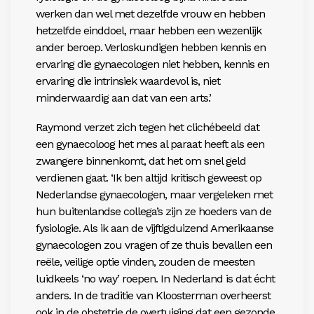
werken dan wel met dezelfde vrouw en hebben
hetzelfde einddoel, maar hebben een wezenlijk
ander beroep. Verloskundigen hebben kennis en
ervaring die gynaecologen niet hebben, kennis en
ervaring die intrinsiek waardevol is, niet
minderwaardig aan dat van een arts.’
Raymond verzet zich tegen het clichébeeld dat
een gynaecoloog het mes al paraat heeft als een
zwangere binnenkomt, dat het om snel geld
verdienen gaat. ‘Ik ben altijd kritisch geweest op
Nederlandse gynaecologen, maar vergeleken met
hun buitenlandse collega’s zijn ze hoeders van de
fysiologie. Als ik aan de vijftigduizend Amerikaanse
gynaecologen zou vragen of ze thuis bevallen een
reële, veilige optie vinden, zouden de meesten
luidkeels ‘no way’ roepen. In Nederland is dat écht
anders. In de traditie van Kloosterman overheerst
ook in de obstetrie de overtuiging dat een gezonde