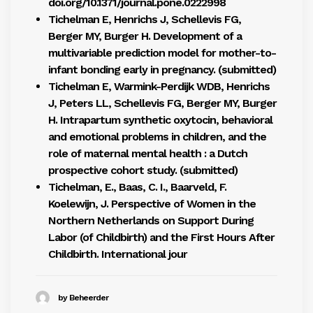
doi.org/10.1371/journal.pone.0222998
Tichelman E, Henrichs J, Schellevis FG,
Berger MY, Burger H. Development of a
multivariable prediction model for mother-to-
infant bonding early in pregnancy. (submitted)
Tichelman E, Warmink-Perdijk WDB, Henrichs
J, Peters LL, Schellevis FG, Berger MY, Burger
H. Intrapartum synthetic oxytocin, behavioral
and emotional problems in children, and the
role of maternal mental health : a Dutch
prospective cohort study. (submitted)
Tichelman, E., Baas, C. I., Baarveld, F.
Koelewijn, J. Perspective of Women in the
Northern Netherlands on Support During
Labor (of Childbirth) and the First Hours After
Childbirth. International jour
by Beheerder