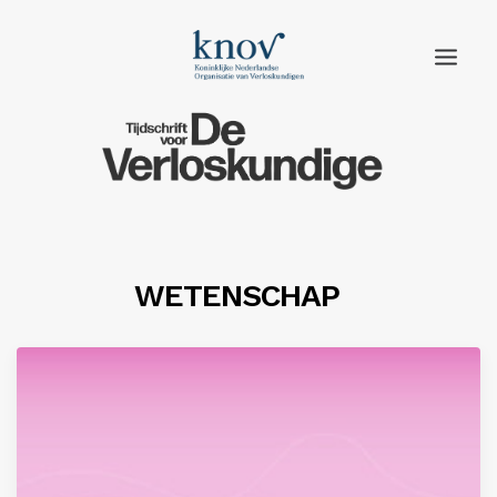
Home
Rubrieken
Edities
WETENSCHAP
Adverteren
Abonneren
Knov.nl
Contact