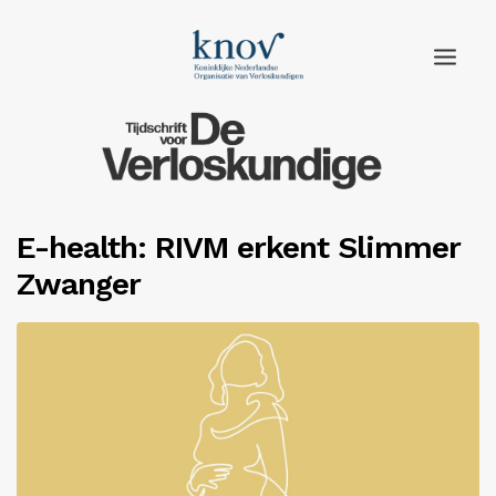
Home
Rubrieken
E-health: RIVM erkent Slimmer
Edities
Zwanger
Adverteren
Abonneren
Knov.nl
Contact