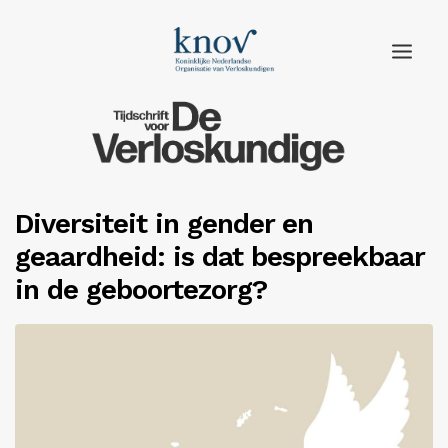
Home
Rubrieken
Diversiteit in gender en
Edities
geaardheid: is dat bespreekbaar
Adverteren
in de geboortezorg?
Abonneren
Knov.nl
Contact