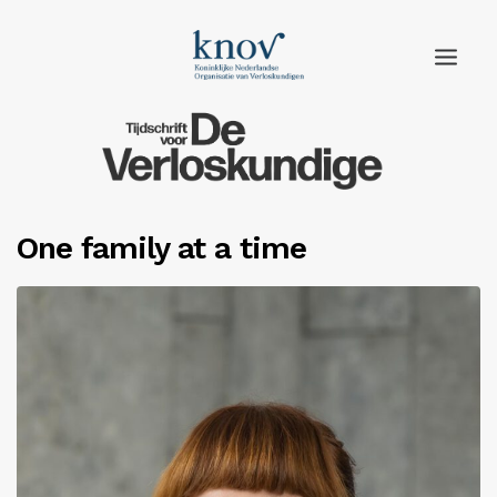
Home
Rubrieken
One family at a time
Edities
Adverteren
Abonneren
Knov.nl
Contact