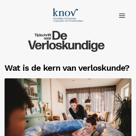
Home
Rubrieken
Wat is de kern van verloskunde?
Edities
Adverteren
Abonneren
Knov.nl
Contact