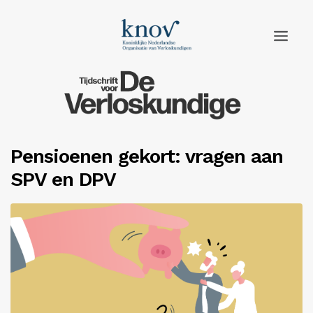
Home
Rubrieken
Pensioenen gekort: vragen aan
Edities
SPV en DPV
Adverteren
Abonneren
Knov.nl
Contact