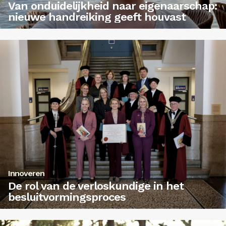
Van onduidelijkheid naar eigenaarschap:
nieuwe handreiking geeft houvast
Innoveren
De rol van de verloskundige in het
besluitvormingsproces