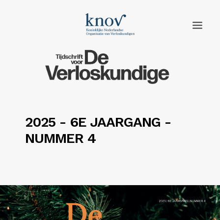
Home
Rubrieken
Edities
2025 - 6E JAARGANG -
NUMMER 4
Adverteren
Abonneren
Knov.nl
Contact