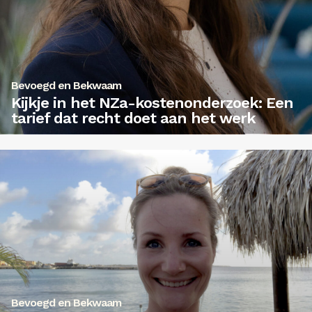
Bevoegd en Bekwaam
Kijkje in het NZa-kostenonderzoek: Een
tarief dat recht doet aan het werk
Bevoegd en Bekwaam