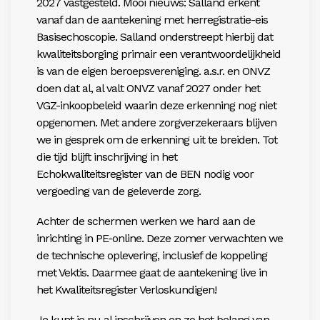
2027 vastgest
eld. Mooi nieuws: Salland erkent
vanaf dan de aantekening met herregistratie-eis
Basisechoscopie. Salland onderstreept
hierbij dat
kwaliteitsborging primair een verantwoordelijkheid
is
van de eigen beroepsvereniging. a.s.r. en ONVZ
doen dat al, al
valt ONVZ vanaf 2027 onder het
VGZ-inkoopbeleid waarin dez
e erkenning nog niet
opgenomen. Met andere zorgverzekeraars blijven
we in gesprek om de erkenning uit te breiden. Tot
die
tijd blijft inschrijving in het
Echokwaliteitsregister van de BEN
nodig voor
vergoeding van de geleverde zorg.
Achter de schermen werken we hard aan de
inrichting in
PE-online. Deze zomer verwachten we
de technische opleverin
g, inclusi
ef de koppeling
met Vektis. Daarmee gaat de aantekening
live in
het Kwaliteitsregister Verloskundigen!
Je kunt je nu al
inschrijven
en zo het belang van