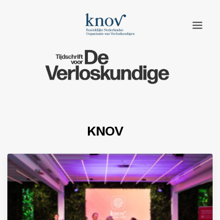
Home
Rubrieken
Edities
KNOV
Adverteren
Abonneren
Knov.nl
Contact