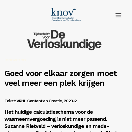
Home
Rubrieken
Innoveren
Edities
Goed voor elkaar zorgen moet
veel meer een plek krijgen
Adverteren
Abonneren
Tekst: VRHL Content en Creatie, 2023-2
Knov.nl
Het huidige calculatieschema voor de
Contact
waarneemvergoeding is niet meer passend.
Suzanne Rietveld – verloskundige en mede-